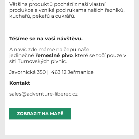
Většina produktů pochází z naší vlastní
produkce a vzniká pod rukama našich řezníků,
kuchařů, pekařů a cukrářů.
Těšíme se na vaši návštěvu.
A navíc zde máme na čepu naše
jedinečné
řemeslné pivo
, které se točí pouze v
síti Turnovských pivnic.
Javornická 350 | 463 12 Jeřmanice
Kontakt
sales@adventure-liberec.cz
ZOBRAZIT NA MAPĚ