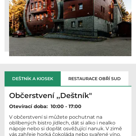
DEŠTNÍK A KIOSEK
RESTAURACE OBŘÍ SUD
Občerstvení ,,Deštník"
Otevírací doba: 10:00 - 17:00
V občerstvení si můžete pochutnat na
oblíbených bistro jídlech, dát si alko i nealko
nápoje nebo si dopřát osvěžující nanuk. V zimě
vás zahřeje horká čokoláda nebo svařené víno.