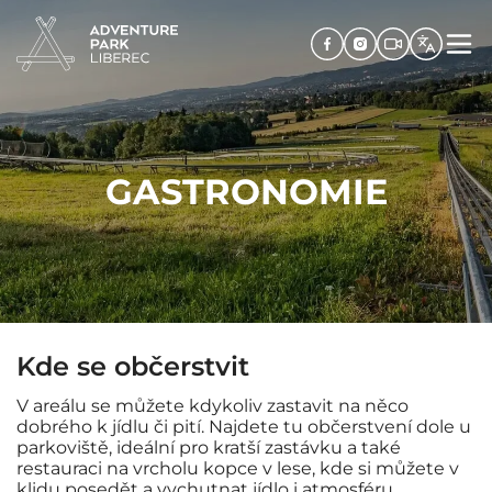
GASTRONOMIE
Kde se občerstvit
V areálu se můžete kdykoliv zastavit na něco
dobrého k jídlu či pití. Najdete tu občerstvení dole u
parkoviště, ideální pro kratší zastávku a také
restauraci na vrcholu kopce v lese, kde si můžete v
klidu posedět a vychutnat jídlo i atmosféru.