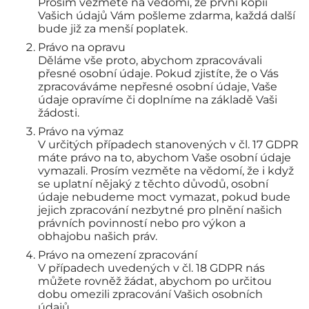
Prosím vezměte na vědomí, že první kopii
Vašich údajů Vám pošleme zdarma, každá další
bude již za menší poplatek.
Právo na opravu
Děláme vše proto, abychom zpracovávali
přesné osobní údaje. Pokud zjistíte, že o Vás
zpracováváme nepřesné osobní údaje, Vaše
údaje opravíme či doplníme na základě Vaši
žádosti.
Právo na výmaz
V určitých případech stanovených v čl. 17 GDPR
máte právo na to, abychom Vaše osobní údaje
vymazali. Prosím vezměte na vědomí, že i když
se uplatní nějaký z těchto důvodů, osobní
údaje nebudeme moct vymazat, pokud bude
jejich zpracování nezbytné pro plnění našich
právních povinností nebo pro výkon a
obhajobu našich práv.
Právo na omezení zpracování
V případech uvedených v čl. 18 GDPR nás
můžete rovněž žádat, abychom po určitou
dobu omezili zpracování Vašich osobních
údajů.