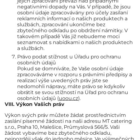
jejich zpracování převáží nad případnými
negativními dopady na Vás. V případě, že jsou
osobní údaje zpracovávány pro účely zasílaní
reklamních informací o našich produktech a
službách, zpracování ukončíme bez
zbytečného odkladu po obdržení námitky. V
takovém případě Vás již nebudeme moci
seznamovat s nabídkami o našich produktech
a službách.
Právo podat stížnost u Úřadu pro ochranu
osobních údajů
Pokud se domníváte, že Vaše osobní údaje
zpracováváme v rozporu s právními předpisy a
realizací výše uvedených práv jste se
nedomohli nápravy, máte právo se kdykoliv
obrátit se svou stížností na Úřad pro ochranu
osobních údajů (
uoou.cz
).
VIII. Výkon Vašich práv
Výkon svých práv můžete žádat prostřednictvím
zaslání písemné žádosti na naši adresu MT catering
s.r.o., Praha 10, Malešice, Průmyslová 566/5. Vaši
žádost vybavíme bez zbytečného odkladu,
nejpozději však do jednoho měsíce. Ve výjimečných