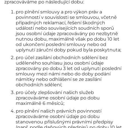
zpracováváme po následující dobu:
pro plnění smlouvy a pro výkon práv a
povinností v souvislosti se smlouvou, včetně
případných reklamací, řešení škodných
událostí nebo souvisejících soudních sporů
jsou osobní údaje zpracovávány po nezbytně
nutnou dobu, maximálně však po dobu 10 let
od ukončení poslední smlouvy nebo od
uplynutí záruční doby pokud byla poskytnuta;
pro účel zasílání obchodních sdělení bez
uděleného souhlasu jsou osobní údaje
zpracovány po dobu 3 let od uplynutí poslední
smlouvy mezi námi nebo do doby podání
námitky nebo odhlášení se ze zasílání
obchodních sdělení;
pro účely zlepšování našich služeb
zpracováváme osobní údaje po dobu
maximálně 6 měsíců;
pro plnění našich právních povinností
zpracováváme osobní údaje po dobu
stanovenou příslušnými právními předpisy
(např. podle daňových předpisů po dobu 10 let