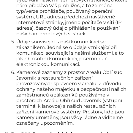
nám předává Váš prohlížeč, a to zejména
typ/verze prohlížeče, používaný operační
systém, URL adresa předchozí navštívené
internetové stránky, jméno počítače v síti (IP
adresa), časový údaj o přihlášení a používání
našich internetových stránek.
Údaje související s naší komunikací se
zákazníkem. Jedná se o údaje vznikající při
komunikaci související s našimi službami, a to
jak při osobní komunikaci, písemnou či
elektronickou komunikaci.
Kamerové záznamy z prostor Areálu Obří sud
Javorník a restauračních zařízení
provozovaných správcem v areálu. Z důvodu
ochrany našeho majetku a bezpečnosti našich
zaměstnanců a zákazníků používáme v
prostorech Areálu Obří sud Javorník (vstupní
terminál k lanovce) a našich restauračních
zařízení kamerové systémy. Prostory, kde jsou
kamery umístěny, jsou vždy řádně a viditelně
označeny upozorněním.