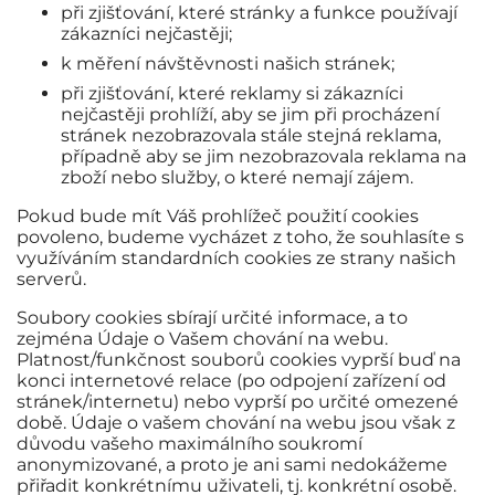
při zjišťování, které stránky a funkce používají
zákazníci nejčastěji;
k měření návštěvnosti našich stránek;
při zjišťování, které reklamy si zákazníci
nejčastěji prohlíží, aby se jim při procházení
stránek nezobrazovala stále stejná reklama,
případně aby se jim nezobrazovala reklama na
zboží nebo služby, o které nemají zájem.
Pokud bude mít Váš prohlížeč použití cookies
povoleno, budeme vycházet z toho, že souhlasíte s
využíváním standardních cookies ze strany našich
serverů.
Soubory cookies sbírají určité informace, a to
zejména Údaje o Vašem chování na webu.
Platnost/funkčnost souborů cookies vyprší buď na
konci internetové relace (po odpojení zařízení od
stránek/internetu) nebo vyprší po určité omezené
době. Údaje o vašem chování na webu jsou však z
důvodu vašeho maximálního soukromí
anonymizované, a proto je ani sami nedokážeme
přiřadit konkrétnímu uživateli, tj. konkrétní osobě.