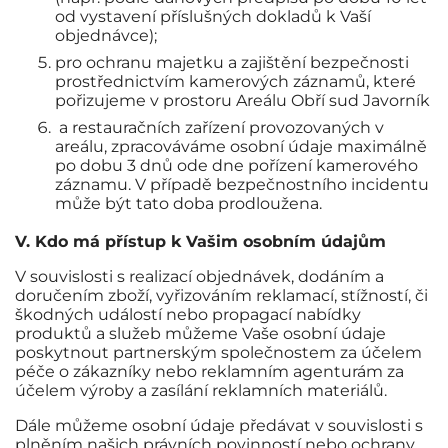
od vystavení příslušných dokladů k Vaší
objednávce);
pro ochranu majetku a zajištění bezpečnosti
prostřednictvím kamerových záznamů, které
pořizujeme v prostoru Areálu Obří sud Javorník
a restauračních zařízení provozovaných v
areálu, zpracováváme osobní údaje maximálně
po dobu 3 dnů ode dne pořízení kamerového
záznamu. V případě bezpečnostního incidentu
může být tato doba prodloužena.
V. Kdo má přístup k Vašim osobním údajům
V souvislosti s realizací objednávek, dodáním a
doručením zboží, vyřizováním reklamací, stížností, či
škodných událostí nebo propagací nabídky
produktů a služeb můžeme Vaše osobní údaje
poskytnout partnerským společnostem za účelem
péče o zákazníky nebo reklamním agenturám za
účelem výroby a zasílání reklamních materiálů.
Dále můžeme osobní údaje předávat v souvislosti s
plněním našich právních povinností nebo ochrany